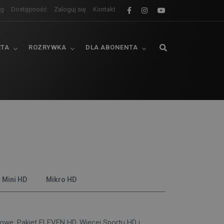
og
Dostępność
Zaloguj się
Kontakt
RTA
ROZRYWKA
DLA ABONENTA
Mini HD
Mikro HD
owe: Pakiet ELEVEN HD, Więcej Sportu HD i