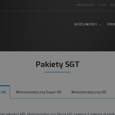
Aktualności
O nas
Bl
MOŻLIWOŚCI
OFE
Pakiety SGT
a HD
Wielotematyczny Super HD
Wielotematyczny HD
ej jakości HD
. Wielotematyczny Mega HD zawiera 3 pakiety dodatk