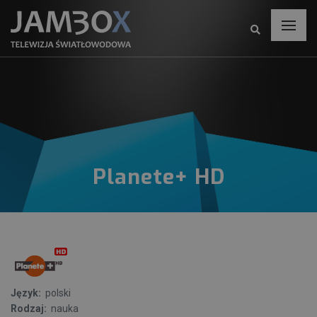
Planete+ HD
Język:
polski
Rodzaj:
nauka