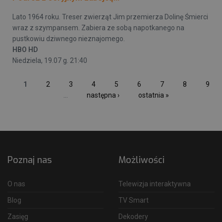
Lato 1964 roku. Treser zwierząt Jim przemierza Dolinę Śmierci
wraz z szympansem. Zabiera ze sobą napotkanego na
pustkowiu dziwnego nieznajomego.
HBO HD
Niedziela, 19.07 g. 21:40
1
2
3
4
5
6
7
8
9
…
następna ›
ostatnia »
Poznaj nas
Możliwości
O nas
Telewizja interaktywna
Blog
TV Smart
Zasięg
Dekodery