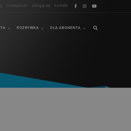
og
Dostępność
Zaloguj się
Kontakt
RTA
ROZRYWKA
DLA ABONENTA