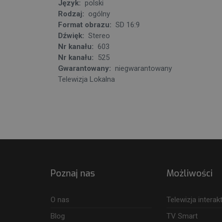
Język:
polski
Rodzaj:
ogólny
Format obrazu:
SD 16:9
Dźwięk:
Stereo
Nr kanału:
603
Nr kanału:
525
Gwarantowany:
niegwarantowany
Telewizja Lokalna
Poznaj nas
Możliwości
O nas
Telewizja intera
Blog
TV Smart