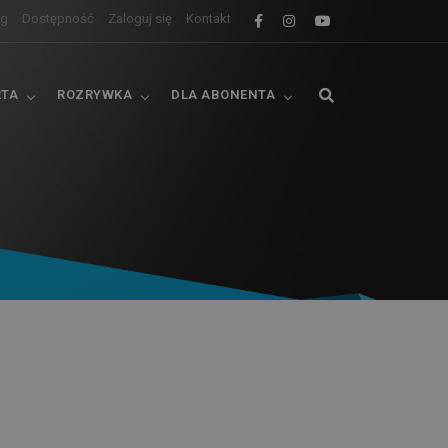
og
Dostępność
Zaloguj się
Kontakt
RTA
ROZRYWKA
DLA ABONENTA