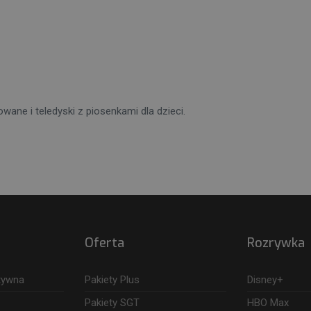
ane i teledyski z piosenkami dla dzieci.
Oferta
Rozrywka
ktywna
Pakiety Plus
Disney+
Pakiety SGT
HBO Max