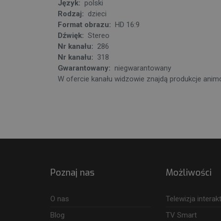
Język:
polski
Rodzaj:
dzieci
Format obrazu:
HD 16:9
Dźwięk:
Stereo
Nr kanału:
286
Nr kanału:
318
Gwarantowany:
niegwarantowany
W ofercie kanału widzowie znajdą produkcje animow
Poznaj nas
Możliwości
O nas
Telewizja intera
Blog
TV Smart