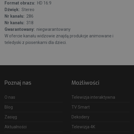
Format obrazu:
HD 16:9
Dźwięk:
Stereo
Nr kanału:
286
Nr kanału:
318
Gwarantowany:
niegwarantowany
W ofercie kanału widzowie znajdą produkcje animowane i
teledyski z piosenkami dla dzieci.
Poznaj nas
Możliwości
O nas
Telewizja interaktywna
Blog
TV Smart
Zasięg
Dekodery
Aktualności
Telewizja 4K