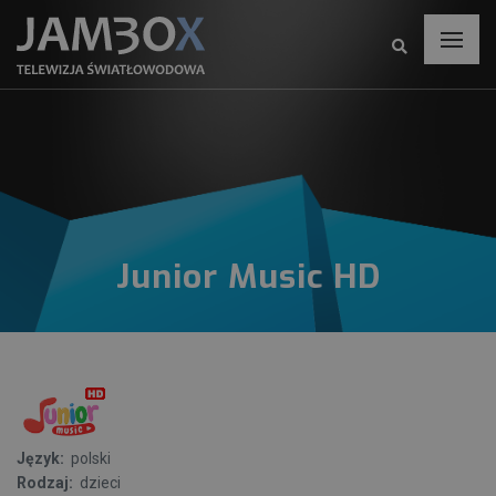
Junior Music HD
Język:
polski
Rodzaj:
dzieci