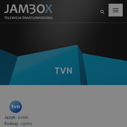
TVN
Język:
polski
Rodzaj:
ogólny