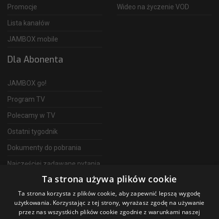
Promocje
Wideo na życzenie VOD
Lista kanałów
JAMBOX mobile
Dla Abonenta
JAMBOX go!
Program TV
Polecamy w TV
Ostatni tygodnik
Dokumenty do pobrania
Najczęściej zadawane pytania
Ta strona używa plików cookie
FAQ
Ta strona korzysta z plików cookie, aby zapewnić lepszą wygodę
Telewizja Światłowodowa
użytkowania. Korzystając z tej strony, wyrażasz zgodę na używanie
przez nas wszystkich plików cookie zgodnie z warunkami naszej