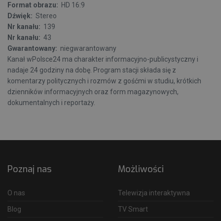
Format obrazu:
HD 16:9
Dźwięk:
Stereo
Nr kanału:
139
Nr kanału:
43
Gwarantowany:
niegwarantowany
Kanał wPolsce24 ma charakter informacyjno-publicystyczny i
nadaje 24 godziny na dobę. Program stacji składa się z
komentarzy politycznych i rozmów z gośćmi w studiu, krótkich
dzienników informacyjnych oraz form magazynowych,
dokumentalnych i reportaży.
Poznaj nas
Możliwości
O nas
Telewizja interaktywna
Blog
TV Smart