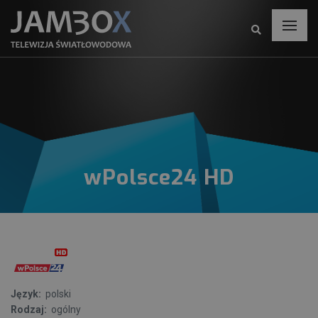
wPolsce24 HD
Język:
polski
Rodzaj:
ogólny