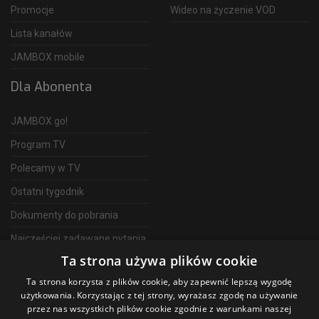
Promocje
Wideo na życzenie VOD
Lista kanałów
JAMBOX mobile
Dla Abonenta
JAMBOX go!
Program TV
Polecamy w TV
Ostatni tygodnik
Dokumenty do pobrania
Najczęściej zadawane pytania
Ta strona używa plików cookie
FAQ
Ta strona korzysta z plików cookie, aby zapewnić lepszą wygodę
Telewizja Światłowodowa
użytkowania. Korzystając z tej strony, wyrażasz zgodę na używanie
przez nas wszystkich plików cookie zgodnie z warunkami naszej