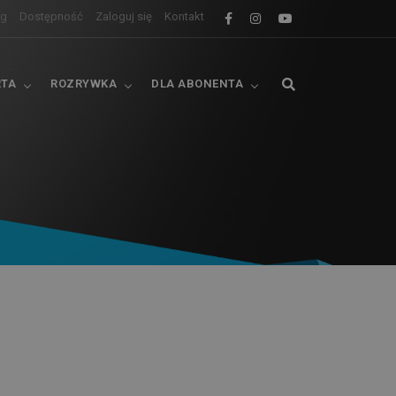
og
Dostępność
Zaloguj się
Kontakt
RTA
ROZRYWKA
DLA ABONENTA