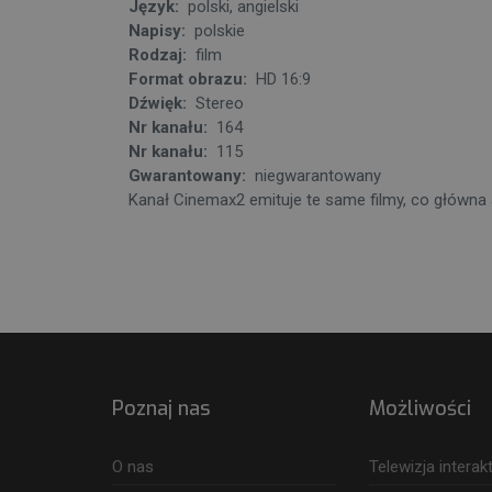
Język:
polski, angielski
Napisy:
polskie
Rodzaj:
film
Format obrazu:
HD 16:9
Dźwięk:
Stereo
Nr kanału:
164
Nr kanału:
115
Gwarantowany:
niegwarantowany
Kanał Cinemax2 emituje te same filmy, co główn
Poznaj nas
Możliwości
O nas
Telewizja intera