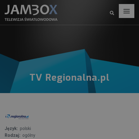
TV Regionalna.pl
Język:
polski
Rodzaj:
ogólny