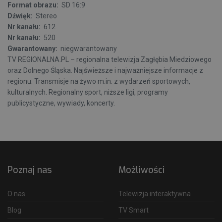
Format obrazu:
SD 16:9
Dźwięk:
Stereo
Nr kanału:
612
Nr kanału:
520
Gwarantowany:
niegwarantowany
TV REGIONALNA.PL – regionalna telewizja Zagłębia Miedziowego
oraz Dolnego Śląska. Najświeższe i najważniejsze informacje z
regionu. Transmisje na żywo m.in. z wydarzeń sportowych,
kulturalnych. Regionalny sport, niższe ligi, programy
publicystyczne, wywiady, koncerty.
Poznaj nas
Możliwości
O nas
Telewizja interaktywna
Blog
TV Smart