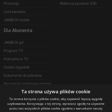
Promocje
Wideo na życzenie VOD
Lista kanałów
JAMBOX mobile
Dla Abonenta
JAMBOX go!
Program TV
Polecamy w TV
Ostatni tygodnik
Dokumenty do pobrania
Najczęściej zadawane pytania
Ta strona używa plików cookie
FAQ
Ta strona korzysta z plików cookie, aby zapewnić lepszą wygodę
Telewizja Światłowodowa
użytkowania. Korzystając z tej strony, wyrażasz zgodę na używanie
przez nas wszystkich plików cookie zgodnie z warunkami naszej