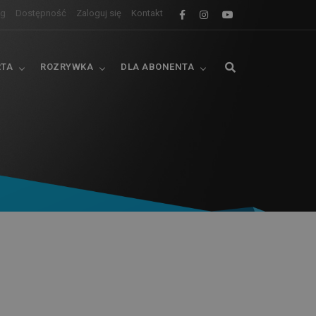
og
Dostępność
Zaloguj się
Kontakt
RTA
ROZRYWKA
DLA ABONENTA