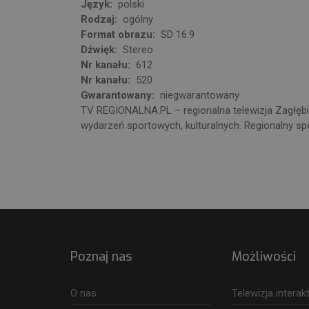
Język:
polski
Rodzaj:
ogólny
Format obrazu:
SD 16:9
Dźwięk:
Stereo
Nr kanału:
612
Nr kanału:
520
Gwarantowany:
niegwarantowany
TV REGIONALNA.PL – regionalna telewizja Zagłębia
wydarzeń sportowych, kulturalnych. Regionalny spor
Poznaj nas
Możliwości
O nas
Telewizja intera