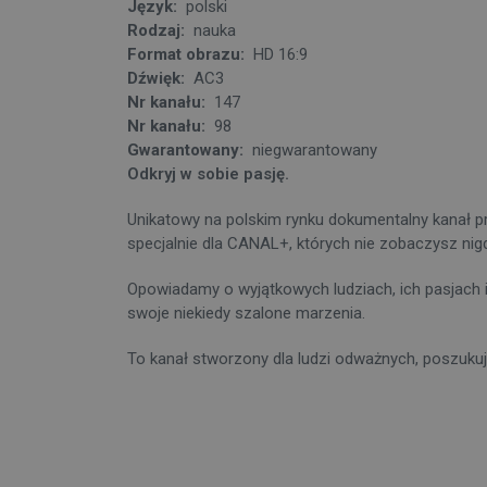
Język:
polski
Rodzaj:
nauka
Format obrazu:
HD 16:9
Dźwięk:
AC3
Nr kanału:
147
Nr kanału:
98
Gwarantowany:
niegwarantowany
Odkryj w sobie pasję.
Unikatowy na polskim rynku dokumentalny kanał p
specjalnie dla CANAL+, których nie zobaczysz nigdz
Opowiadamy o wyjątkowych ludziach, ich pasjach i 
swoje niekiedy szalone marzenia.
To kanał stworzony dla ludzi odważnych, poszukuj