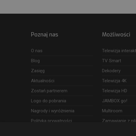
Poznaj nas
Możliwości
O nas
Telewizja intera
Blog
TV Smart
Zasięg
Dekodery
Aktualności
Telewizja 4K
Zostań partnerem
Telewizja HD
Logo do pobrania
JAMBOX go!
Nagrody i wyróżnienia
Multiroom
Polityka prywatności
Zamawianie z pil
Dostęp i wykorzystanie danych