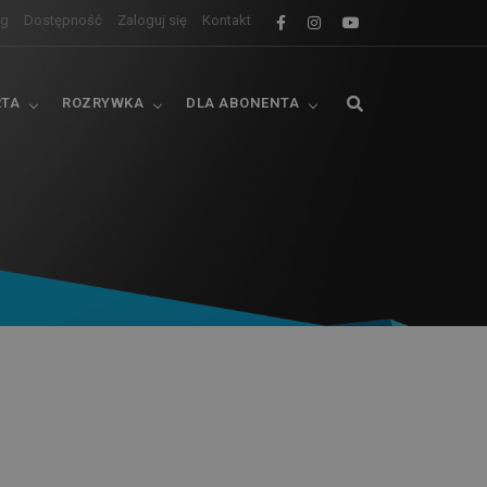
og
Dostępność
Zaloguj się
Kontakt
RTA
ROZRYWKA
DLA ABONENTA