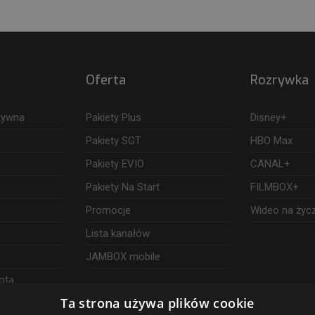
Oferta
Rozrywka
ktywna
Pakiety Plus
Disney+
Pakiety SGT
HBO Max
Pakiety EVIO
CANAL+
Pakiety Na Start
FILMBOX+
Promocje
Wideo na życ
Lista kanałów
JAMBOX mobile
ota
Ta strona używa plików cookie