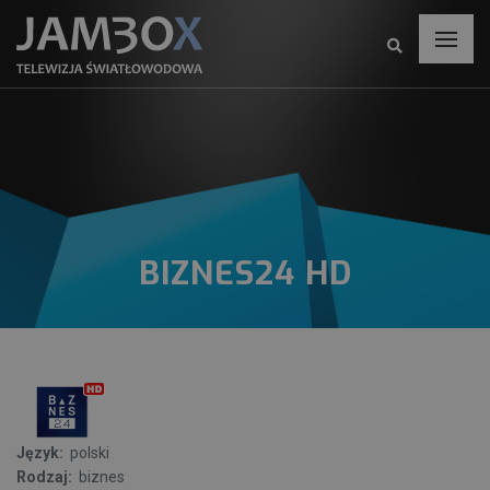
BIZNES24 HD
Język:
polski
Rodzaj:
biznes