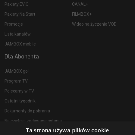
Pakiety EVIO
CANAL+
Pakiety Na Start
FILMBOX+
Promocje
Wideo na życzenie VOD
Lista kanałów
JAMBOX mobile
Dla Abonenta
JAMBOX go!
Program TV
Polecamy w TV
Ostatni tygodnik
Dokumenty do pobrania
Najczęściej zadawane pytania
Ta strona używa plików cookie
FAQ