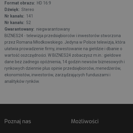
Format obrazu:
HD 16:9
Dźwięk:
Stereo
Nr kanału:
141
Nr kanału:
52
Gwarantowany:
niegwarantowany
BIZNES24 - telewizja przedsiębiorców i inwestorów stworzona
przez Romana Młodkowskiego. Jedyna w Polsce telewizja, która
ułatwia prowadzenie firmy, inwestowanie na giełdzie i dbanie o
wartość oszczędności. W BIZNES24 zobaczysz m.in.: giełdowe
dane bez żadnego opóźnienia, 14 godzin newsów biznesowych i
rynkowych dziennie plus opinie przedsiębiorców, menedżerów,
ekonomistów, inwestorów, zarządzających funduszami i
analityków rynków.
Poznaj nas
Możliwości