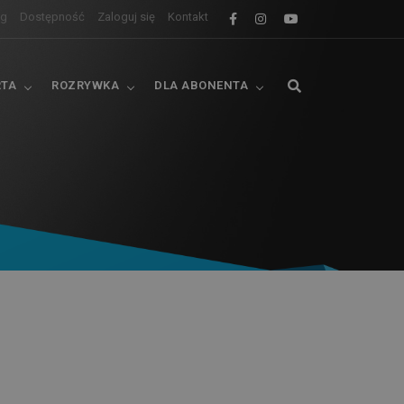
og
Dostępność
Zaloguj się
Kontakt
RTA
ROZRYWKA
DLA ABONENTA