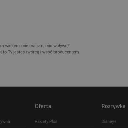
rnym widzem i nie masz na nic wpływu?
rej to Ty jesteś twórcą i współproducentem.
Oferta
Rozrywka
ktywna
Pakiety Plus
Disney+