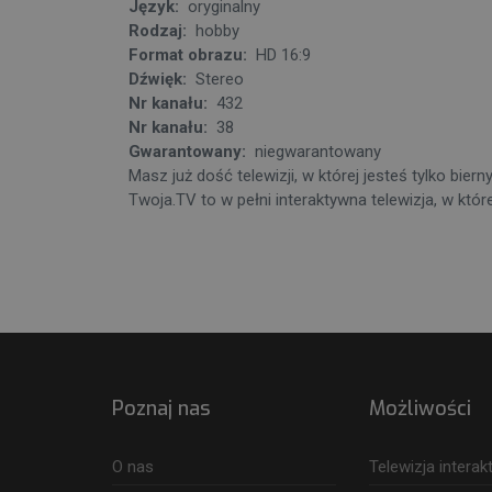
Język:
oryginalny
Rodzaj:
hobby
Format obrazu:
HD 16:9
Dźwięk:
Stereo
Nr kanału:
432
Nr kanału:
38
Gwarantowany:
niegwarantowany
Masz już dość telewizji, w której jesteś tylko bie
Twoja.TV to w pełni interaktywna telewizja, w któ
Poznaj nas
Możliwości
O nas
Telewizja intera