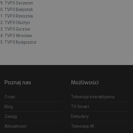
TVP3 Szczecin
TVP3 Białystok
TVP3 Rzeszów
TVP3 Olsztyn
TVP3 Gorzów
TVP3 Wrocław
TVP3 Bydgoszcz
Poznaj nas
Możliwości
O nas
Telewizja interaktywna
Blog
TV Smart
Zasięg
Dekodery
Aktualności
Telewizja 4K