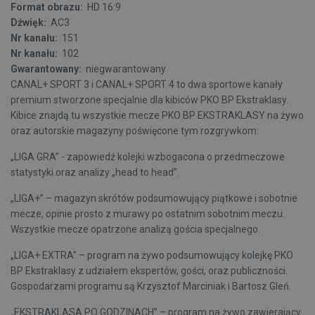
Format obrazu:
HD 16:9
Dźwięk:
AC3
Nr kanału:
151
Nr kanału:
102
Gwarantowany:
niegwarantowany
CANAL+ SPORT 3 i CANAL+ SPORT 4 to dwa sportowe kanały
premium stworzone specjalnie dla kibiców PKO BP Ekstraklasy.
Kibice znajdą tu wszystkie mecze PKO BP EKSTRAKLASY na żywo
oraz autorskie magazyny poświęcone tym rozgrywkom:
„LIGA GRA” - zapowiedź kolejki wzbogacona o przedmeczowe
statystyki oraz analizy „head to head”.
„LIGA+” – magazyn skrótów podsumowujący piątkowe i sobotnie
mecze, opinie prosto z murawy po ostatnim sobotnim meczu.
Wszystkie mecze opatrzone analizą gościa specjalnego.
„LIGA+ EXTRA” – program na żywo podsumowujący kolejkę PKO
BP Ekstraklasy z udziałem ekspertów, gości, oraz publiczności.
Gospodarzami programu są Krzysztof Marciniak i Bartosz Gleń.
„EKSTRAKLASA PO GODZINACH” – program na żywo zawierający