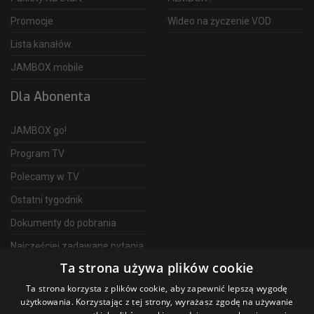
Promocje
Wideo na życzenie VOD
Lista kanałów
JAMBOX mobile
Dla Abonenta
JAMBOX go!
Program TV
Polecamy w TV
Ostatni tygodnik
Dokumenty do pobrania
Najczęściej zadawane pytania
Ta strona używa plików cookie
FAQ
Ta strona korzysta z plików cookie, aby zapewnić lepszą wygodę
Telewizja Światłowodowa
użytkowania. Korzystając z tej strony, wyrażasz zgodę na używanie