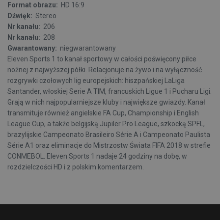
Format obrazu:
HD 16:9
Dźwięk:
Stereo
Nr kanału:
206
Nr kanału:
208
Gwarantowany:
niegwarantowany
Eleven Sports 1 to kanał sportowy w całości poświęcony piłce
nożnej z najwyższej półki. Relacjonuje na żywo i na wyłączność
rozgrywki czołowych lig europejskich: hiszpańskiej LaLiga
Santander, włoskiej Serie A TIM, francuskich Ligue 1 i Pucharu Ligi.
Grają w nich najpopularniejsze kluby i największe gwiazdy. Kanał
transmituje również angielskie FA Cup, Championship i English
League Cup, a także belgijską Jupiler Pro League, szkocką SPFL,
brazylijskie Campeonato Brasileiro Série A i Campeonato Paulista
Série A1 oraz eliminacje do Mistrzostw Świata FIFA 2018 w strefie
CONMEBOL. Eleven Sports 1 nadaje 24 godziny na dobę, w
rozdzielczości HD i z polskim komentarzem.