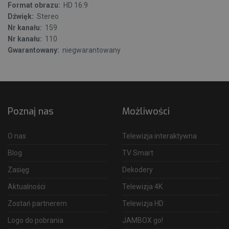
Format obrazu:
HD 16:9
Dźwięk:
Stereo
Nr kanału:
159
Nr kanału:
110
Gwarantowany:
niegwarantowany
Poznaj nas
Możliwości
O nas
Telewizja interaktywna
Blog
TV Smart
Zasięg
Dekodery
Aktualności
Telewizja 4K
Zostań partnerem
Telewizja HD
Logo do pobrania
JAMBOX go!