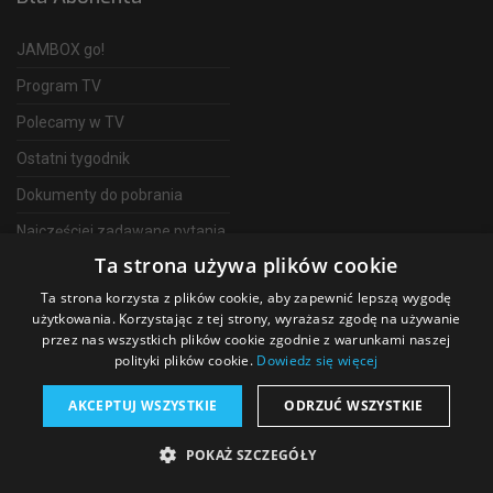
JAMBOX go!
Program TV
Polecamy w TV
Ostatni tygodnik
Dokumenty do pobrania
Najczęściej zadawane pytania
Ta strona używa plików cookie
FAQ
Ta strona korzysta z plików cookie, aby zapewnić lepszą wygodę
Telewizja Światłowodowa
użytkowania. Korzystając z tej strony, wyrażasz zgodę na używanie
przez nas wszystkich plików cookie zgodnie z warunkami naszej
polityki plików cookie.
Dowiedz się więcej
AKCEPTUJ WSZYSTKIE
ODRZUĆ WSZYSTKIE
©
2026 SGT Operator telewizji JAMBOX
POKAŻ SZCZEGÓŁY