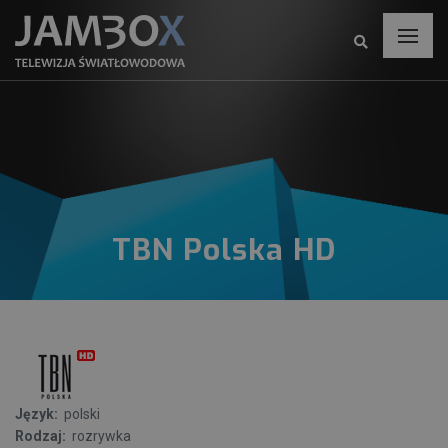
TBN Polska HD
Język:
polski
Rodzaj:
rozrywka