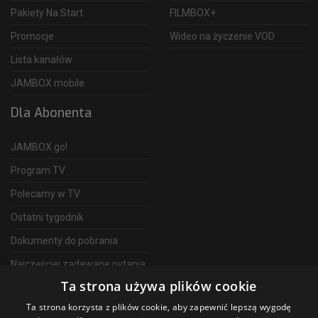
Pakiety Na Start
FILMBOX+
Promocje
Wideo na życzenie VOD
Lista kanałów
JAMBOX mobile
Dla Abonenta
JAMBOX go!
Program TV
Polecamy w TV
Ostatni tygodnik
Dokumenty do pobrania
Najczęściej zadawane pytania
Ta strona używa plików cookie
FAQ
Ta strona korzysta z plików cookie, aby zapewnić lepszą wygodę
Telewizja Światłowodowa