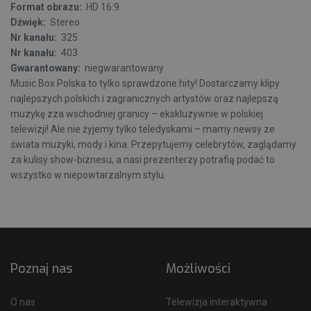
Format obrazu:
HD 16:9
Dźwięk:
Stereo
Nr kanału:
325
Nr kanału:
403
Gwarantowany:
niegwarantowany
Music Box Polska to tylko sprawdzone hity! Dostarczamy klipy
najlepszych polskich i zagranicznych artystów oraz najlepszą
muzykę zza wschodniej granicy – ekskluzywnie w polskiej
telewizji! Ale nie żyjemy tylko teledyskami – mamy newsy ze
świata muzyki, mody i kina. Przepytujemy celebrytów, zaglądamy
za kulisy show-biznesu, a nasi prezenterzy potrafią podać to
wszystko w niepowtarzalnym stylu.
Poznaj nas
Możliwości
O nas
Telewizja interaktywna