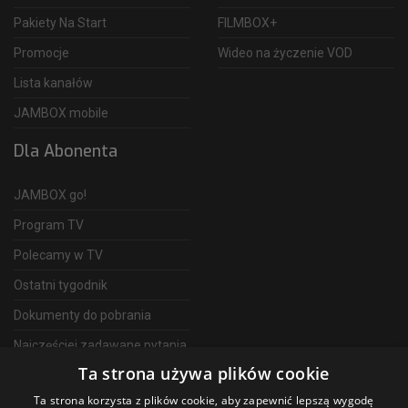
Pakiety Na Start
FILMBOX+
Promocje
Wideo na życzenie VOD
Lista kanałów
JAMBOX mobile
Dla Abonenta
JAMBOX go!
Program TV
Polecamy w TV
Ostatni tygodnik
Dokumenty do pobrania
Najczęściej zadawane pytania
Ta strona używa plików cookie
FAQ
Ta strona korzysta z plików cookie, aby zapewnić lepszą wygodę
Telewizja Światłowodowa