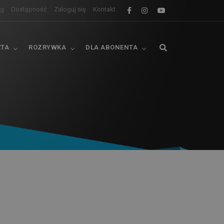
og
Dostępność
Zaloguj się
Kontakt
RTA
ROZRYWKA
DLA ABONENTA