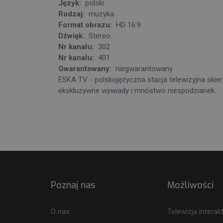
Język:
polski
Rodzaj:
muzyka
Format obrazu:
HD 16:9
Dźwięk:
Stereo
Nr kanału:
302
Nr kanału:
401
Gwarantowany:
niegwarantowany
ESKA TV - polskojęzyczna stacja telewizyjna skie
ekskluzywne wywiady i mnóstwo niespodzianek.
Poznaj nas
Możliwości
O nas
Telewizja intera