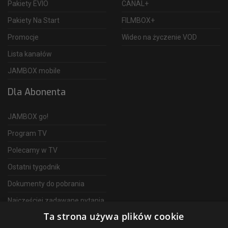
Pakiety EVIO
CANAL+
Pakiety Na Start
FILMBOX+
Promocje
Wideo na życzenie VOD
Lista kanałów
JAMBOX mobile
Dla Abonenta
JAMBOX go!
Program TV
Polecamy w TV
Ostatni tygodnik
Dokumenty do pobrania
Najczęściej zadawane pytania
Ta strona używa plików cookie
FAQ