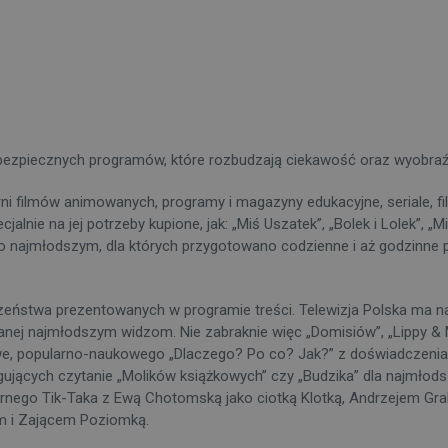
e bezpiecznych programów, które rozbudzają ciekawość oraz wyobra
 filmów animowanych, programy i magazyny edukacyjne, seriale, filmy
ecjalnie na jej potrzeby kupione, jak: „Miś Uszatek”, „Bolek i Lolek”, 
 najmłodszym, dla których przygotowano codzienne i aż godzinne p
zeństwa prezentowanych w programie treści. Telewizja Polska ma na
anej najmłodszym widzom. Nie zabraknie więc „Domisiów”, „Lippy & 
howe, popularno-naukowego „Dlaczego? Po co? Jak?” z doświadczeni
ujących czytanie „Molików książkowych” czy „Budzika” dla najmłod
darnego Tik-Taka z Ewą Chotomską jako ciotką Klotką, Andrzejem G
m i Zającem Poziomką.