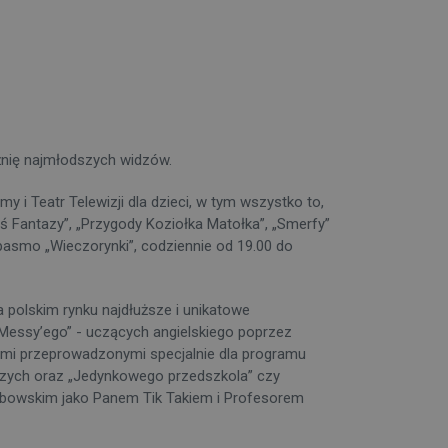
źnię najmłodszych widzów.
 i Teatr Telewizji dla dzieci, w tym wszystko to,
„Miś Fantazy”, „Przygody Koziołka Matołka”, „Smerfy”
asmo „Wieczorynki”, codziennie od 19.00 do
 polskim rynku najdłuższe i unikatowe
Messy’ego” - uczących angielskiego poprzez
ami przeprowadzonymi specjalnie dla programu
szych oraz „Jedynkowego przedszkola” czy
rabowskim jako Panem Tik Takiem i Profesorem