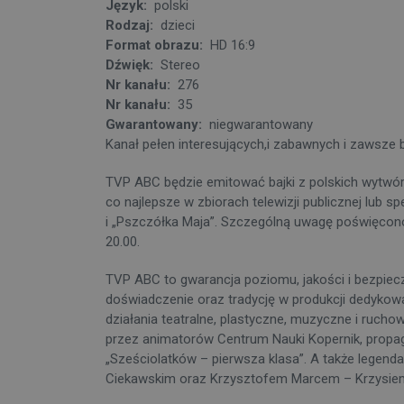
Język:
polski
Rodzaj:
dzieci
Format obrazu:
HD 16:9
Dźwięk:
Stereo
Nr kanału:
276
Nr kanału:
35
Gwarantowany:
niegwarantowany
Kanał pełen interesujących,i zabawnych i zawsz
TVP ABC będzie emitować bajki z polskich wytwórni
co najlepsze w zbiorach telewizji publicznej lub sp
i „Pszczółka Maja”. Szczególną uwagę poświęcono
20.00.
TVP ABC to gwarancja poziomu, jakości i bezpiec
doświadczenie oraz tradycję w produkcji dedykow
działania teatralne, plastyczne, muzyczne i ruc
przez animatorów Centrum Nauki Kopernik, propag
„Sześciolatków – pierwsza klasa”. A także legen
Ciekawskim oraz Krzysztofem Marcem – Krzysie