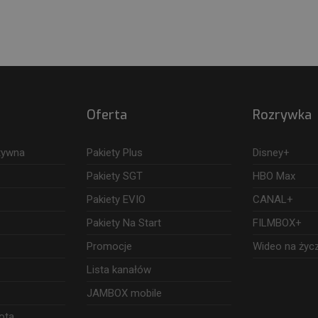
Oferta
Rozrywka
ktywna
Pakiety Plus
Disney+
Pakiety SGT
HBO Max
Pakiety EVIO
CANAL+
Pakiety Na Start
FILMBOX+
Promocje
Wideo na życ
Lista kanałów
JAMBOX mobile
ota