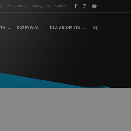
og
Dostępność
Zaloguj się
Kontakt
RTA
ROZRYWKA
DLA ABONENTA