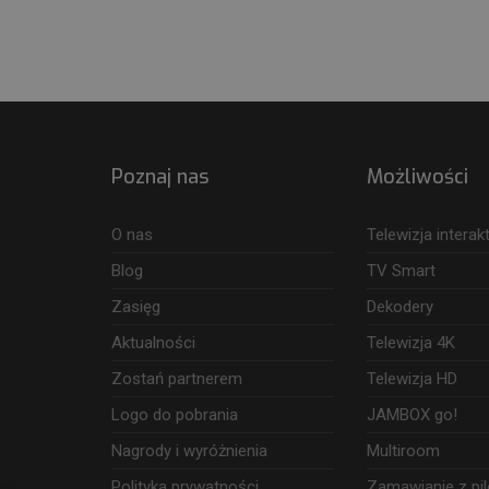
Poznaj nas
Możliwości
O nas
Telewizja intera
Blog
TV Smart
Zasięg
Dekodery
Aktualności
Telewizja 4K
Zostań partnerem
Telewizja HD
Logo do pobrania
JAMBOX go!
Nagrody i wyróżnienia
Multiroom
Polityka prywatności
Zamawianie z pil