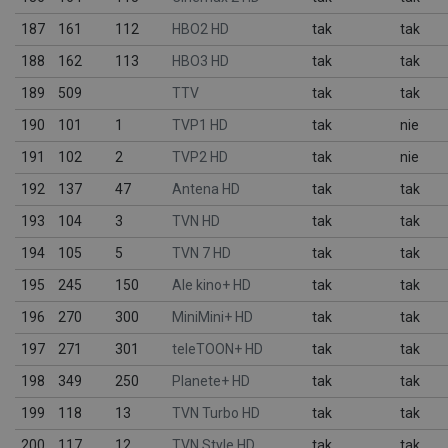
187
161
112
HBO2 HD
tak
tak
188
162
113
HBO3 HD
tak
tak
189
509
TTV
tak
tak
190
101
1
TVP1 HD
tak
nie
191
102
2
TVP2 HD
tak
nie
192
137
47
Antena HD
tak
tak
193
104
3
TVN HD
tak
tak
194
105
5
TVN 7 HD
tak
tak
195
245
150
Ale kino+ HD
tak
tak
196
270
300
MiniMini+ HD
tak
tak
197
271
301
teleTOON+ HD
tak
tak
198
349
250
Planete+ HD
tak
tak
199
118
13
TVN Turbo HD
tak
tak
200
117
12
TVN Style HD
tak
tak