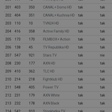
201
403
350
CANAL+ Domo HD
tak
tak
202
404
351
CANAL+ Kuchnia HD
tak
tak
203
110
10
TVN24 HD
tak
tak
204
416
358
Active Family HD
tak
tak
205
173
170
FILMBOX+ Action
tak
tak
206
138
45
TV Republika HD
tak
tak
207
547
921
Stars.TV
tak
nie
208
230
177
AXN HD
tak
tak
209
410
362
TLC HD
tak
tak
210
214
218
Fightklub HD
tak
tak
211
548
405
Power TV
tak
tak
212
231
179
AXN White
tak
tak
213
232
178
AXN Black
tak
tak
214
542
910
Stopklatka TV
tak
nie