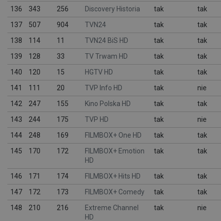
136
343
256
Discovery Historia
tak
tak
137
507
904
TVN24
tak
tak
138
114
11
TVN24 BiS HD
tak
tak
139
128
33
TV Trwam HD
tak
tak
140
120
15
HGTV HD
tak
tak
141
111
20
TVP Info HD
tak
nie
142
247
155
Kino Polska HD
tak
tak
143
244
175
TVP HD
tak
nie
144
248
169
FILMBOX+ One HD
tak
tak
145
170
172
FILMBOX+ Emotion
tak
tak
HD
146
171
174
FILMBOX+ Hits HD
tak
tak
147
172
173
FILMBOX+ Comedy
tak
tak
148
210
216
Extreme Channel
tak
nie
HD