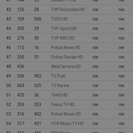
41
144
95
CANAL+ 1 HD
nie
nie
42
125
28
TVP Rozrywka HD
nie
nie
43
109
500
TVP3 HD
nie
nie
44
205
29
TVP Sport HD
nie
nie
45
276
35
TVP ABC HD
nie
nie
46
112
16
Polsat News HD
nie
nie
47
250
31
Polsat Seriale HD
nie
nie
48
430
WebCamera HD
nie
nie
49
506
902
TV Puls
nie
nie
50
603
525
TV Narew
nie
nie
51
420
36
Tele5 HD
nie
nie
52
355
253
Fokus TV HD
nie
nie
53
316
402
Polsat Music HD
nie
nie
54
317
421
VOX Music TV HD
nie
nie