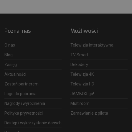
Poznaj nas
Możliwości
O nas
Telewizja interaktywna
Blog
TV Smart
Zasięg
Dekodery
Aktualności
Telewizja 4K
Zostań partnerem
Telewizja HD
Logo do pobrania
JAMBOX go!
Nagrody i wyróżnienia
Multiroom
Polityka prywatności
Zamawianie z pilota
Dostęp i wykorzystanie danych