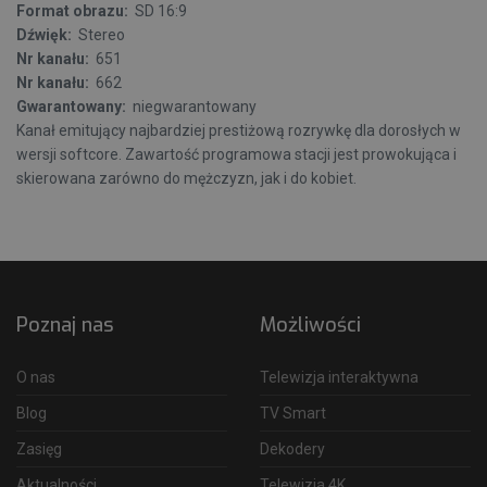
Format obrazu:
SD 16:9
Dźwięk:
Stereo
Nr kanału:
651
Nr kanału:
662
Gwarantowany:
niegwarantowany
Kanał emitujący najbardziej prestiżową rozrywkę dla dorosłych w
wersji softcore. Zawartość programowa stacji jest prowokująca i
skierowana zarówno do mężczyzn, jak i do kobiet.
Poznaj nas
Możliwości
O nas
Telewizja interaktywna
Blog
TV Smart
Zasięg
Dekodery
Aktualności
Telewizja 4K