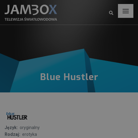
Blue Hustler
Język:
oryginalny
Rodzaj:
erotyka