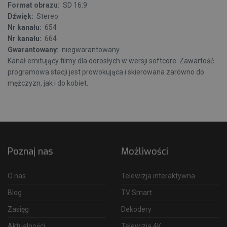
Format obrazu:
SD 16:9
Dźwięk:
Stereo
Nr kanału:
654
Nr kanału:
664
Gwarantowany:
niegwarantowany
Kanał emitujący filmy dla dorosłych w wersji softcore. Zawartość
programowa stacji jest prowokująca i skierowana zarówno do
mężczyzn, jak i do kobiet.
Poznaj nas
Możliwości
O nas
Telewizja interaktywna
Blog
TV Smart
Zasięg
Dekodery
Aktualności
Telewizja 4K