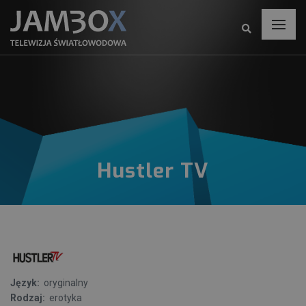
Hustler TV
Język:
oryginalny
Rodzaj:
erotyka