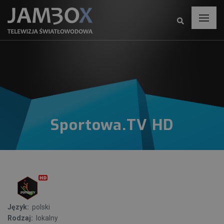
Sportowa.TV HD
Język:
polski
Rodzaj:
lokalny