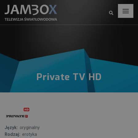
Private TV HD
Język:
oryginalny
Rodzaj:
erotyka