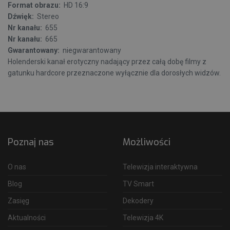
Format obrazu:
HD 16:9
Dźwięk:
Stereo
Nr kanału:
655
Nr kanału:
665
Gwarantowany:
niegwarantowany
Holenderski kanał erotyczny nadający przez całą dobę filmy z
gatunku hardcore przeznaczone wyłącznie dla dorosłych widzów.
Poznaj nas
Możliwości
O nas
Telewizja interaktywna
Blog
TV Smart
Zasięg
Dekodery
Aktualności
Telewizja 4K