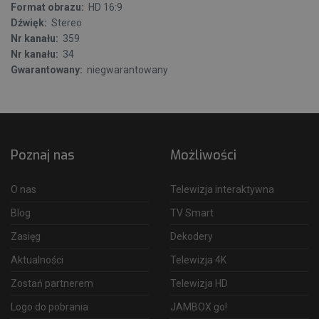
Format obrazu:
HD 16:9
Dźwięk:
Stereo
Nr kanału:
359
Nr kanału:
34
Gwarantowany:
niegwarantowany
Poznaj nas
Możliwości
O nas
Telewizja interaktywna
Blog
TV Smart
Zasięg
Dekodery
Aktualności
Telewizja 4K
Zostań partnerem
Telewizja HD
Logo do pobrania
JAMBOX go!