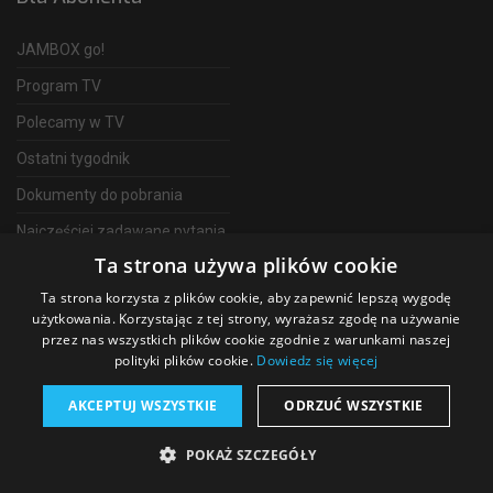
JAMBOX go!
Program TV
Polecamy w TV
Ostatni tygodnik
Dokumenty do pobrania
Najczęściej zadawane pytania
Ta strona używa plików cookie
FAQ
Ta strona korzysta z plików cookie, aby zapewnić lepszą wygodę
Telewizja Światłowodowa
użytkowania. Korzystając z tej strony, wyrażasz zgodę na używanie
przez nas wszystkich plików cookie zgodnie z warunkami naszej
polityki plików cookie.
Dowiedz się więcej
AKCEPTUJ WSZYSTKIE
ODRZUĆ WSZYSTKIE
©
2026 SGT Operator telewizji JAMBOX
POKAŻ SZCZEGÓŁY