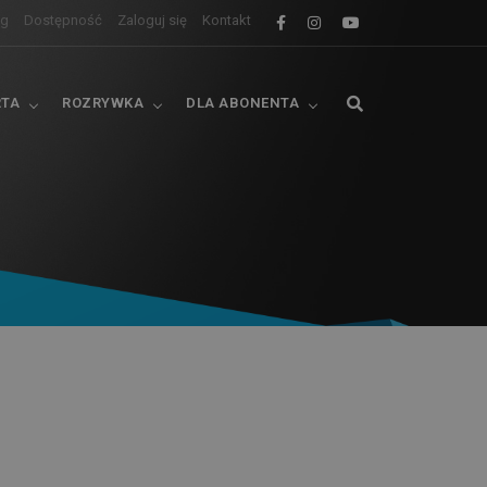
og
Dostępność
Zaloguj się
Kontakt
RTA
ROZRYWKA
DLA ABONENTA