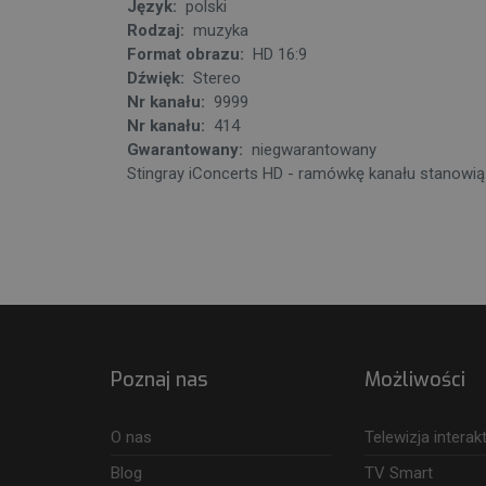
Język:
polski
Rodzaj:
muzyka
Format obrazu:
HD 16:9
Dźwięk:
Stereo
Nr kanału:
9999
Nr kanału:
414
Gwarantowany:
niegwarantowany
Stingray iConcerts HD - ramówkę kanału stanowią
Poznaj nas
Możliwości
O nas
Telewizja intera
Blog
TV Smart