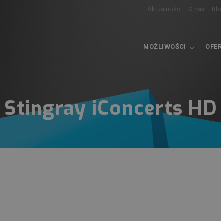
Aktualności
O nas
Bl
MOŻLIWOŚCI
OFE
Stingray iConcerts HD