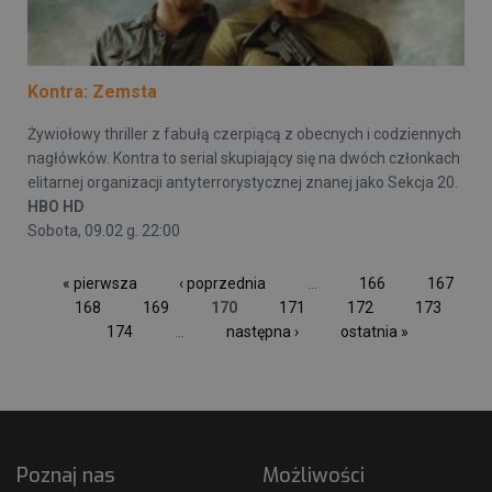
Kontra: Zemsta
Żywiołowy thriller z fabułą czerpiącą z obecnych i codziennych
nagłówków. Kontra to serial skupiający się na dwóch członkach
elitarnej organizacji antyterrorystycznej znanej jako Sekcja 20.
HBO HD
Sobota, 09.02 g. 22:00
« pierwsza
‹ poprzednia
…
166
167
168
169
170
171
172
173
174
…
następna ›
ostatnia »
Poznaj nas
Możliwości