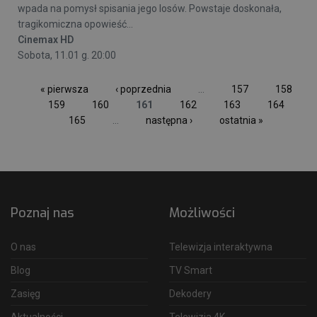
wpada na pomysł spisania jego losów. Powstaje doskonała,
tragikomiczna opowieść...
Cinemax HD
Sobota, 11.01 g. 20:00
« pierwsza
‹ poprzednia
…
157
158
159
160
161
162
163
164
165
…
następna ›
ostatnia »
Poznaj nas
Możliwości
O nas
Telewizja interaktywna
Blog
TV Smart
Zasięg
Dekodery
Aktualności
Telewizja 4K