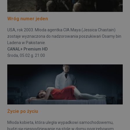
Wróg numer jeden
USA, rok 2003. Młoda agentka CIA Maya (Jessica Chastain)
zostaje wyznaczona do nadzorowania poszukiwań Osamy bin
Ladena w Pakistanie.
CANAL+ Premium HD
Środa, 05.02 g. 21:00
Życie po życiu
Młoda kobieta, która uległa wypadkowi samochodowemu,
budzi się niespodziewanie na stole w domu pogrzebowym.