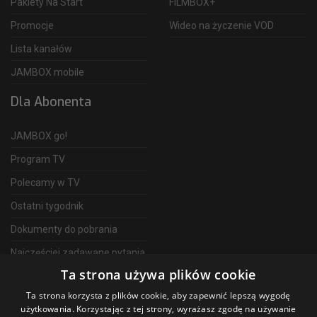
Pakiety Na Start
FILMBOX+
Promocje
Wideo na życzenie VOD
Lista kanałów
JAMBOX mobile
Dla Abonenta
JAMBOX go!
Program TV
Polecamy w TV
Ostatni tygodnik
Dokumenty do pobrania
Najczęściej zadawane pytania
Ta strona używa plików cookie
FAQ
Ta strona korzysta z plików cookie, aby zapewnić lepszą wygodę
Telewizja Światłowodowa
użytkowania. Korzystając z tej strony, wyrażasz zgodę na używanie