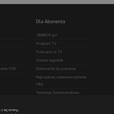
Dla Abonenta
JAMBOX go!
Program TV
Polecamy w TV
Ostatni tygodnik
zenie VOD
Dokumenty do pobrania
Najczęściej zadawane pytania
FAQ
Telewizja Światłowodowa
z tej strony,