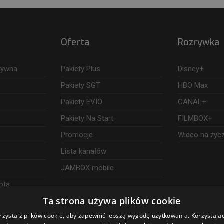
Oferta
Rozrywka
ktywna
Pakiety Plus
Disney+
Pakiety SGT
HBO Max
Pakiety EVIO
CANAL+
Pakiety Na Start
FILMBOX+
Promocje
Wideo na życ
Lista kanałów
JAMBOX mobile
ota
Ta strona używa plików cookie
rzysta z plików cookie, aby zapewnić lepszą wygodę użytkowania. Korzystając 