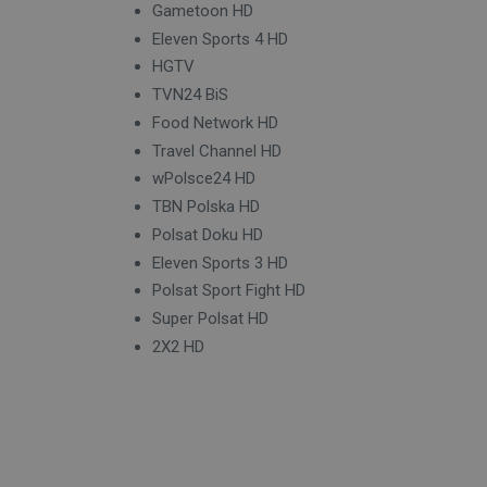
Gametoon HD
Eleven Sports 4 HD
HGTV
TVN24 BiS
Food Network HD
Travel Channel HD
wPolsce24 HD
TBN Polska HD
Polsat Doku HD
Eleven Sports 3 HD
Polsat Sport Fight HD
Super Polsat HD
2X2 HD