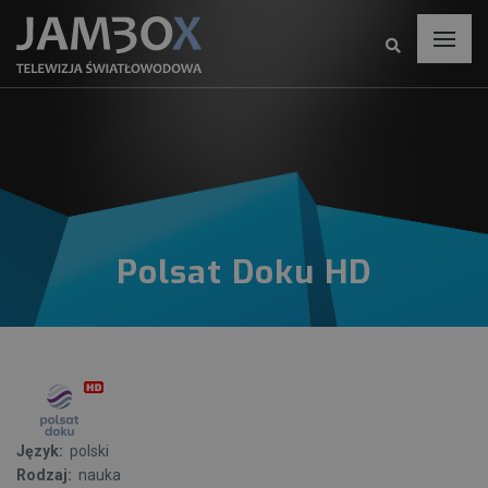
Polsat Doku HD
Język:
polski
Rodzaj:
nauka