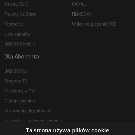
Pakiety EVIO
CANAL+
Pakiety Na Start
FILMBOX+
Promocje
Wideo na życzenie VOD
Lista kanałów
JAMBOX mobile
Dla Abonenta
JAMBOX go!
Program TV
Polecamy w TV
Ostatni tygodnik
Dokumenty do pobrania
Najczęściej zadawane pytania
Ta strona używa plików cookie
FAQ