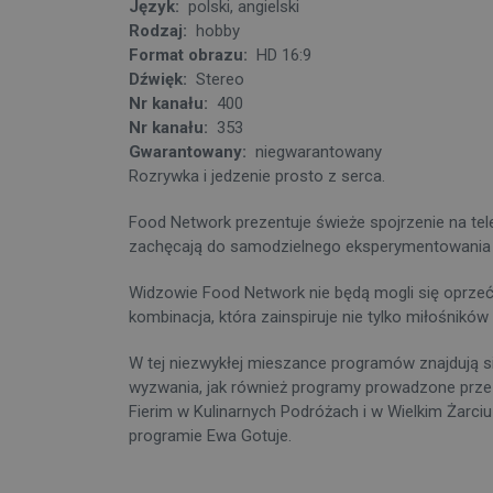
Język:
polski, angielski
Rodzaj:
hobby
Format obrazu:
HD 16:9
Dźwięk:
Stereo
Nr kanału:
400
Nr kanału:
353
Gwarantowany:
niegwarantowany
Rozrywka i jedzenie prosto z serca.
Food Network prezentuje świeże spojrzenie na tele
zachęcają do samodzielnego eksperymentowania z 
Widzowie Food Network nie będą mogli się oprzeć 
kombinacja, która zainspiruje nie tylko miłośników 
W tej niezwykłej mieszance programów znajdują si
wyzwania, jak również programy prowadzone przez
Fierim w Kulinarnych Podróżach i w Wielkim Żarci
programie Ewa Gotuje.