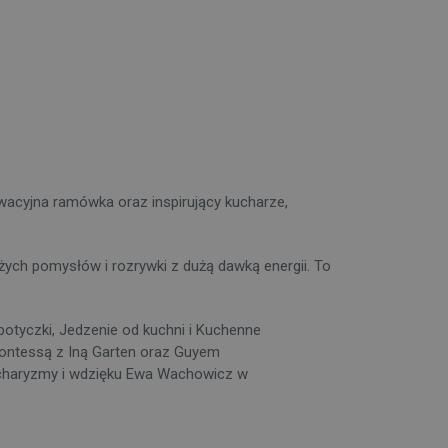
owacyjna ramówka oraz inspirujący kucharze,
żych pomysłów i rozrywki z dużą dawką energii. To
potyczki, Jedzenie od kuchni i Kuchenne
Contessą z Iną Garten oraz Guyem
a charyzmy i wdzięku Ewa Wachowicz w