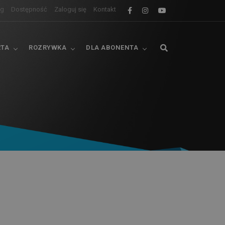
og
Dostępność
Zaloguj się
Kontakt
RTA
ROZRYWKA
DLA ABONENTA