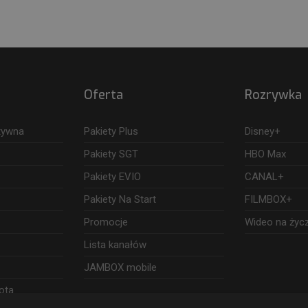
Oferta
Rozrywka
ktywna
Pakiety Plus
Disney+
Pakiety SGT
HBO Max
Pakiety EVIO
CANAL+
Pakiety Na Start
FILMBOX+
Promocje
Wideo na życ
Lista kanałów
JAMBOX mobile
ota