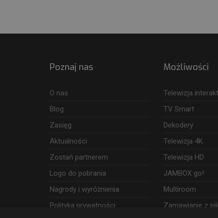
Poznaj nas
Możliwości
O nas
Telewizja intera
Blog
TV Smart
Zasięg
Dekodery
Aktualności
Telewizja 4K
Zostań partnerem
Telewizja HD
Logo do pobrania
JAMBOX go!
Nagrody i wyróżnienia
Multiroom
Polityka prywatności
Zamawianie z pil