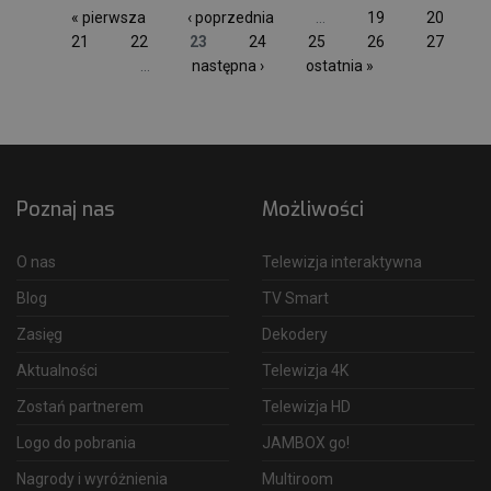
« pierwsza
‹ poprzednia
…
19
20
21
22
23
24
25
26
27
…
następna ›
ostatnia »
Poznaj nas
Możliwości
O nas
Telewizja interaktywna
Blog
TV Smart
Zasięg
Dekodery
Aktualności
Telewizja 4K
Zostań partnerem
Telewizja HD
Logo do pobrania
JAMBOX go!
Nagrody i wyróżnienia
Multiroom