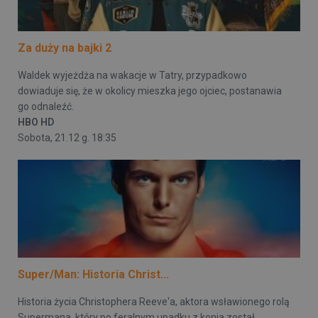
Za duży na bajki 2
Waldek wyjeżdża na wakacje w Tatry, przypadkowo
dowiaduje się, że w okolicy mieszka jego ojciec, postanawia
go odnaleźć.
HBO HD
Sobota, 21.12 g. 18:35
Super/Man: Historia Christ...
Historia życia Christophera Reeve'a, aktora wsławionego rolą
Supermana, który po feralnym upadku z konia został