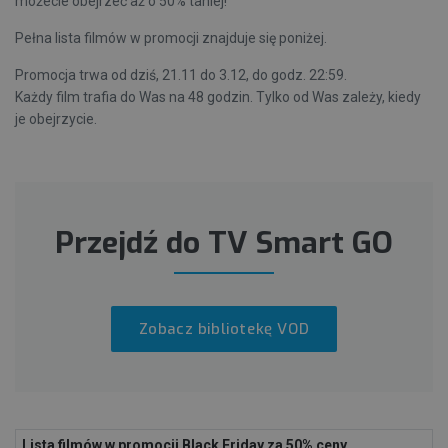
możecie obejrzeć aż o 50% taniej!
Pełna lista filmów w promocji znajduje się poniżej.
Promocja trwa od dziś, 21.11 do 3.12, do godz. 22:59.
Każdy film trafia do Was na 48 godzin. Tylko od Was zależy, kiedy
je obejrzycie.
Przejdź do TV Smart GO
Zobacz bibliotekę VOD
Lista filmów w promocji Black Friday za 50% ceny