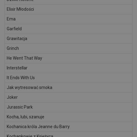
Elixir Młodości
Ema
Garfield
Grawitacja
Grinch
He Went That Way
Interstellar
It Ends With Us
Jak wytresować smoka
Joker
Jurassic Park
Kocha, lubi, szanuje
Kochanica króla Jeanne du Barry
Kochankowie z Księżyca