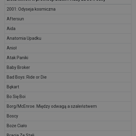
2001: Odyseja kosmiczna
Aftersun
Aida
Anatomia Upadku
Anioł
Atak Paniki
Baby Broker
Bad Boys: Ride or Die
Bękart
Bo Się Boi
Borg/McEnroe. Między odwagą a szaleństwem
Boscy
Boże Ciało
Bracia Ze Stali