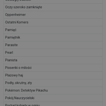
Oczy szeroko zamknięte
Oppenheimer
Ostatni Komers
Pamięć
Pamiętnik
Parasite
Pearl
Pianista
Piosenki o milości
Plażowy haj
Podły, okrutny, zły
Pokémon: Detektyw Pikachu
Pokój Nauczycielski
Portret kobiety w ogniu