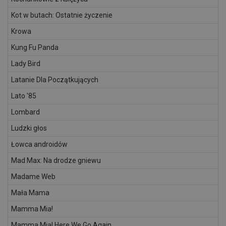
Kot w butach: Ostatnie życzenie
Krowa
Kung Fu Panda
Lady Bird
Latanie Dla Początkujących
Lato '85
Lombard
Ludzki głos
Łowca androidów
Mad Max: Na drodze gniewu
Madame Web
Mała Mama
Mamma Mia!
Mamma Mia! Here We Go Again