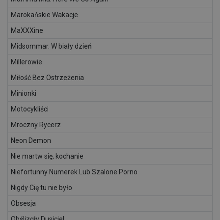
Marokańskie Wakacje
MaXXXine
Midsommar. W biały dzień
Millerowie
Miłość Bez Ostrzeżenia
Minionki
Motocykliści
Mroczny Rycerz
Neon Demon
Nie martw się, kochanie
Niefortunny Numerek Lub Szalone Porno
Nigdy Cię tu nie było
Obsesja
Obślizgły Dusiciel