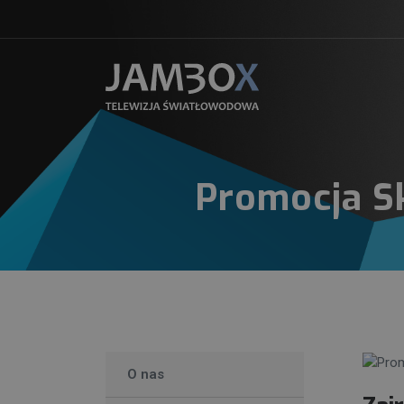
Promocja S
O nas