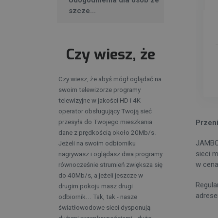
Udogodnienia dla osób ze
szcze...
Czy wiesz, że
Czy wiesz, że abyś mógł oglądać na
swoim telewizorze programy
telewizyjne w jakości HD i 4K
operator obsługujący Twoją sieć
przesyła do Twojego mieszkania
Przeni
dane z prędkością około 20Mb/s.
JAMBOX
Jeżeli na swoim odbiorniku
sieci 
nagrywasz i oglądasz dwa programy
w cena
równocześnie strumień zwiększa się
do 40Mb/s, a jeżeli jeszcze w
Regula
drugim pokoju masz drugi
adres
odbiornik... Tak, tak - nasze
światłowodowe sieci dysponują