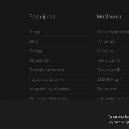
Poznaj nas
Możliwości
O nas
Telewizja intera
Blog
TV Smart
Zasięg
Dekodery
Aktualności
Telewizja 4K
Zostań partnerem
Telewizja HD
Logo do pobrania
JAMBOX go!
Nagrody i wyróżnienia
Multiroom
Polityka prywatności
Zamawianie z pil
Dostęp i wykorzystanie danych
Ta strona ko
Udogodnienia
wyrażasz zg