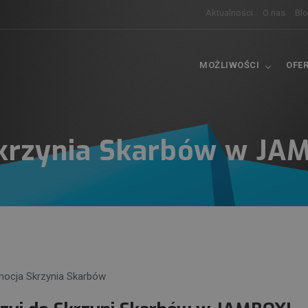
Aktualności
O nas
Bl
MOŻLIWOŚCI
OFE
krzynia Skarbów w JA