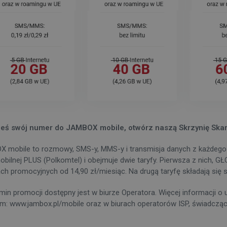
eś swój numer do JAMBOX mobile, otwórz naszą Skrzynię Skarbó
 mobile to rozmowy, SMS-y, MMS-y i transmisja danych z każdego m
mobilnej PLUS (Polkomtel) i obejmuje dwie taryfy. Pierwsza z nic
ch promocyjnych od 14,90 zł/miesiąc. Na drugą taryfę składają się s
min promocji dostępny jest w biurze Operatora. Więcej informacji o
em:
www.jambox.pl/mobile
oraz w biurach operatorów ISP, świadczą