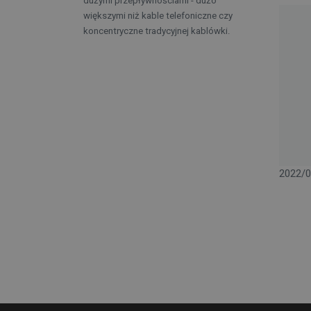
dużymi przepływnościami - dużo
większymi niż kable telefoniczne czy
koncentryczne tradycyjnej kablówki.
2022/0