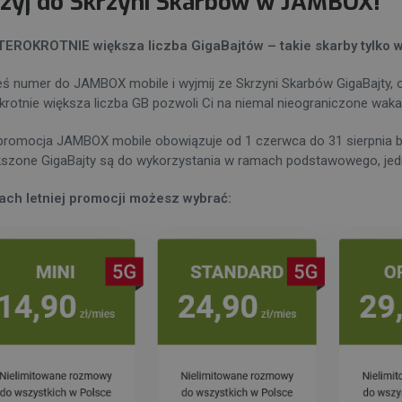
rzyj do Skrzyni Skarbów w JAMBOX!
TEROKROTNIE większa liczba GigaBajtów – takie skarby tylko
eś numer do JAMBOX mobile i wyjmij ze Skrzyni Skarbów GigaBajty, o 
krotnie większa liczba GB pozwoli Ci na niemal nieograniczone waka
romocja JAMBOX mobile obowiązuje od 1 czerwca do 31 sierpnia b
szone GigaBajty są do wykorzystania w ramach podstawowego, jedn
ch letniej promocji możesz wybrać: