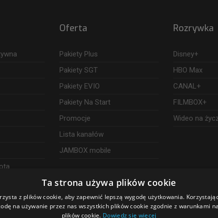
Oferta
Rozrywka
ktywna
Pakiety Plus
Disney+
Pakiety SGT
HBO Max
Pakiety EVIO
CANAL+
Pakiety Na Start
FILMBOX+
Promocje
Wideo na życ
Lista kanałów
JAMBOX mobile
ota
Ta strona używa plików cookie
rzysta z plików cookie, aby zapewnić lepszą wygodę użytkowania. Korzystając 
odę na używanie przez nas wszystkich plików cookie zgodnie z warunkami nas
plików cookie.
Dowiedz się więcej