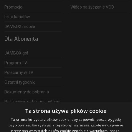
Promocje
Wideo na życzenie VOD
Lista kanałów
JAMBOX mobile
Dla Abonenta
JAMBOX go!
Program TV
Polecamy w TV
Ostatni tygodnik
Dokumenty do pobrania
Najczęściej zadawane pytania
Ta strona używa plików cookie
FAQ
Ta strona korzysta z plików cookie, aby zapewnić lepszą wygodę
Telewizja Światłowodowa
użytkowania. Korzystając z tej strony, wyrażasz zgodę na używanie
przez nas wszystkich plików cookie zgodnie z warunkami naszej