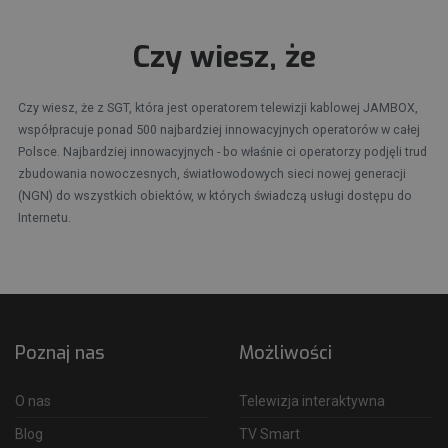
Czy wiesz, że
Czy wiesz, że z SGT, która jest operatorem telewizji kablowej JAMBOX,
współpracuje ponad 500 najbardziej innowacyjnych operatorów w całej
Polsce. Najbardziej innowacyjnych - bo właśnie ci operatorzy podjęli trud
zbudowania nowoczesnych, światłowodowych sieci nowej generacji
(NGN) do wszystkich obiektów, w których świadczą usługi dostępu do
Internetu.
Poznaj nas
Możliwości
O nas
Telewizja interaktywna
Blog
TV Smart