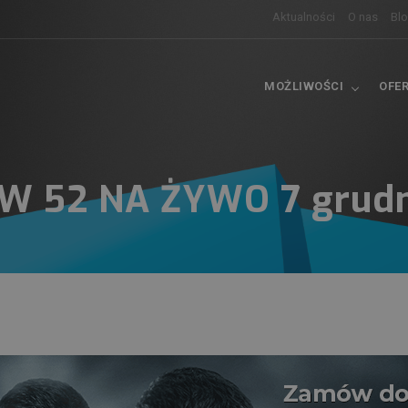
Aktualności
O nas
Bl
MOŻLIWOŚCI
OFE
W 52 NA ŻYWO 7 grudn