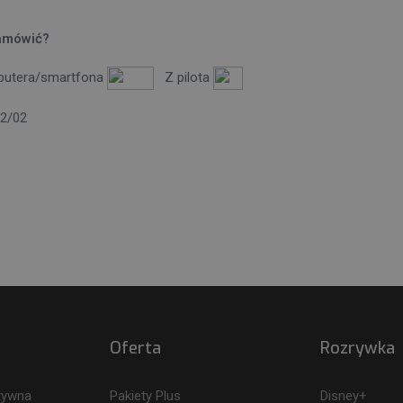
amówić?
putera/smartfona
Z pilota
2/02
Oferta
Rozrywka
ktywna
Pakiety Plus
Disney+