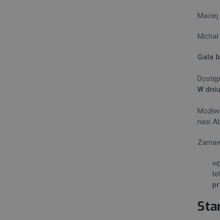
Maciej
Michał
Gala b
Dostęp
W dniu
Możliw
nasi A
Zamawi
wp
te
p
Sta