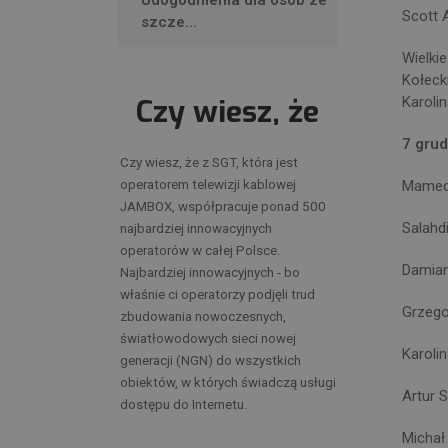
Udogodnienia dla osób ze
Scott 
szcze...
Wielki
Kołeck
Czy wiesz, że
Karoli
7 grud
Czy wiesz, że z SGT, która jest
operatorem telewizji kablowej
Mamed 
JAMBOX, współpracuje ponad 500
Salahd
najbardziej innowacyjnych
operatorów w całej Polsce.
Damian
Najbardziej innowacyjnych - bo
właśnie ci operatorzy podjęli trud
Grzego
zbudowania nowoczesnych,
światłowodowych sieci nowej
Karoli
generacji (NGN) do wszystkich
obiektów, w których świadczą usługi
Artur 
dostępu do Internetu.
Michał