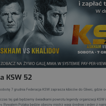
la KSW 52
sobotę 7 grudnia Federacja KSW zaprasza kibiców do Gliwic, gdzie o
czas tej gali będziemy świadkami powrotu legendy organizacji KSW i
ov. Rywalem Polaka będzie obecny mistrz wagi średniej i jeden z na