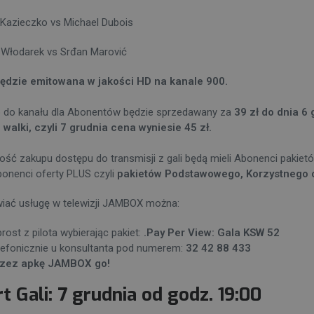
 Kazieczko vs Michael Dubois
 Włodarek vs Srđan Marović
ędzie emitowana w jakości HD na kanale 900.
 do kanału dla Abonentów będzie sprzedawany za
39 zł do dnia 6
 walki, czyli 7 grudnia cena wyniesie 45 zł.
ość zakupu dostępu do transmisji z gali będą mieli Abonenci pakietó
bonenci
oferty PLUS
czyli
pakietów Podstawowego, Korzystnego 
ać usługę w telewizji JAMBOX można:
rost z pilota wybierając pakiet:
.Pay Per View: Gala KSW 52
lefonicznie u konsultanta pod numerem:
32 42 88 433
rzez apkę JAMBOX go!
rt Gali: 7 grudnia od godz. 19:00