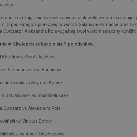
Askham.
e emocje czekają kibiców mieszanych sztuk walki w starciu olimp
im. O pas kategorii piórkowej powalczą Salahdine Parnasse oraz Ivan
na Owczarz i Aleksandra Rola wyjaśnią swój wielomiesięczny konflikt.
nia w Gliwicach odbędzie się 9 pojedynków:
Khalidov vs Scott Askham
ine Parnasse vs Ivan Buchinger
 Janikowski vs Szymon Kołecki
rz Szulakowski vs Shamil Musaev
na Owczarz vs Aleksandra Rola
Sowiński vs Vinicius Bohrer
 Michalski vs Albert Odzimkowski