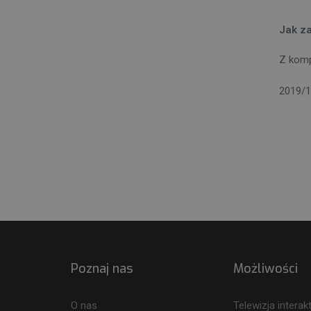
Jak z
Z kom
2019/1
Poznaj nas
Możliwości
O nas
Telewizja intera