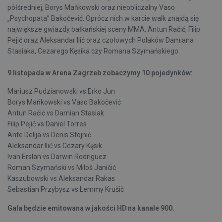
półśredniej, Borys Mańkowski oraz nieobliczalny Vaso
„Psychopata” Bakočević. Oprócz nich w karcie walk znajdą się
największe gwiazdy bałkańskiej sceny MMA: Antun Račić, Filip
Pejić oraz Aleksandar Ilić oraz czołowych Polaków Damiana
Stasiaka, Cezarego Kęsika czy Romana Szymańskiego.
9 listopada w Arena Zagrzeb zobaczymy 10 pojedynków:
Mariusz Pudzianowski vs Erko Jun
Borys Mańkowski vs Vaso Bakočević
Antun Račić vs Damian Stasiak
Filip Pejić vs Daniel Torres
Ante Delija vs Denis Stojnić
Aleksandar Ilić vs Cezary Kęsik
Ivan Erslan vs Darwin Rodriguez
Roman Szymański vs Miloš Janičić
Kaszubowski vs Aleksandar Rakas
Sebastian Przybysz vs Lemmy Krušič
Gala będzie emitowana w jakości HD na kanale 900.