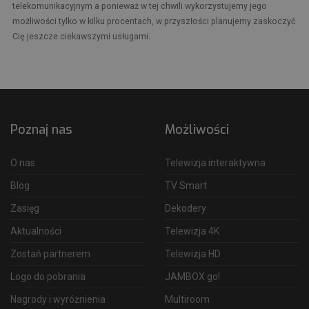
telekomunikacyjnym a ponieważ w tej chwili wykorzystujemy jego
możliwości tylko w kilku procentach, w przyszłości planujemy zaskoczyć
Cię jeszcze ciekawszymi usługami.
Poznaj nas
Możliwości
O nas
Telewizja interaktywna
Blog
TV Smart
Zasięg
Dekodery
Aktualności
Telewizja 4K
Zostań partnerem
Telewizja HD
Logo do pobrania
JAMBOX go!
Nagrody i wyróżnienia
Multiroom