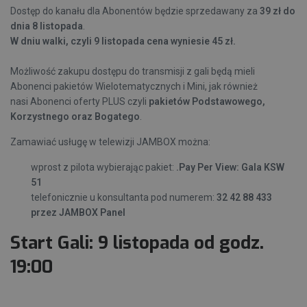
Dostęp do kanału dla Abonentów będzie sprzedawany za
39 zł do
dnia 8 listopada
.
W dniu walki, czyli 9 listopada cena wyniesie 45 zł.
Możliwość zakupu dostępu do transmisji z gali będą mieli
Abonenci pakietów Wielotematycznych i Mini, jak również
nasi Abonenci
oferty PLUS
czyli
pakietów Podstawowego,
Korzystnego oraz Bogatego
.
Zamawiać usługę w telewizji JAMBOX można:
wprost z pilota wybierając pakiet:
.Pay Per View: Gala KSW
51
telefonicznie u konsultanta pod numerem:
32 42 88 433
przez JAMBOX Panel
Start Gali: 9 listopada od godz.
19:00