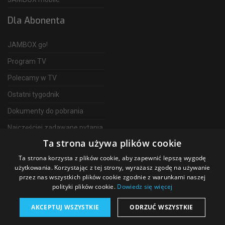
Dla Abonenta
JAMBOX go!
Program TV
Polecamy w TV
Ostatni tygodnik
Dokumenty do pobrania
Najczęściej zadawane pytania
Ta strona używa plików cookie
FAQ
Ta strona korzysta z plików cookie, aby zapewnić lepszą wygodę
Telewizja Światłowodowa
użytkowania. Korzystając z tej strony, wyrażasz zgodę na używanie
przez nas wszystkich plików cookie zgodnie z warunkami naszej
polityki plików cookie.
Dowiedz się więcej
AKCEPTUJ WSZYSTKIE
ODRZUĆ WSZYSTKIE
©
2026 SGT Operator telewizji JAMBOX