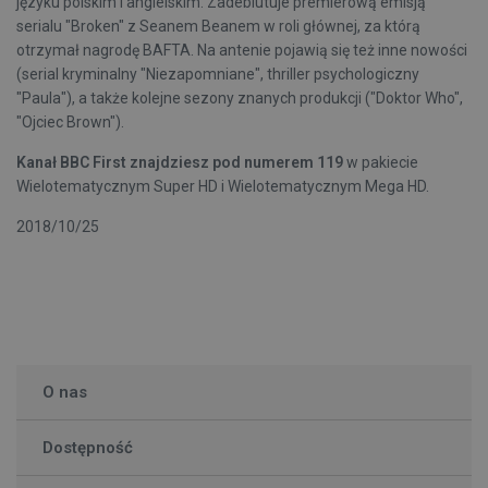
języku polskim i angielskim. Zadebiutuje premierową emisją
serialu "Broken" z Seanem Beanem w roli głównej, za którą
otrzymał nagrodę BAFTA. Na antenie pojawią się też inne nowości
(serial kryminalny "Niezapomniane", thriller psychologiczny
"Paula"), a także kolejne sezony znanych produkcji ("Doktor Who",
"Ojciec Brown").
Kanał BBC First znajdziesz pod numerem 119
w pakiecie
Wielotematycznym Super HD i Wielotematycznym Mega HD.
2018/10/25
O nas
Dostępność