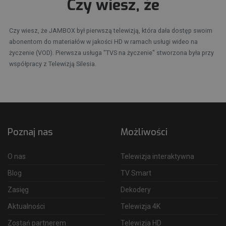
Czy wiesz, że
Czy wiesz, że JAMBOX był pierwszą telewizją, która dała dostęp swoim
abonentom do materiałów w jakości HD w ramach usługi wideo na
życzenie (VOD). Pierwsza usługa "TVS na życzenie" stworzona była przy
współpracy z Telewizją Silesia.
Poznaj nas
Możliwości
O nas
Telewizja interaktywna
Blog
TV Smart
Zasięg
Dekodery
Aktualności
Telewizja 4K
Zostań partnerem
Telewizja HD