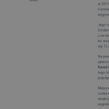
dysku.
w 2015
Consta
wygryw
Jego r
Ozolin
Low-ki
bo wsz
się 12
Na pew
upiecz
Kamil 
tego o
pojedy
Miejsc
czeka 
atrakcj
wygrali