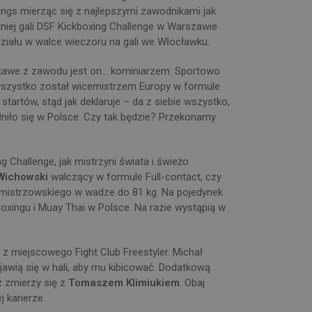
ings mierząc się z najlepszymi zawodnikami jak
tniej gali DSF Kickboxing Challenge w Warszawie
iału w walce wieczoru na gali we Włocławku.
kawe z zawodu jest on... kominiarzem. Sportowo
wszystko został wicemistrzem Europy w formule
artów, stąd jak deklaruje – da z siebie wszystko,
łniło się w Polsce. Czy tak będzie? Przekonamy
hallenge, jak mistrzyni świata i świeżo
Wichowski
walczący w formule Full-contact, czy
 mistrzowskiego w wadze do 81 kg. Na pojedynek
oxingu i Muay Thai w Polsce. Na razie wystąpią w
z miejscowego Fight Club Freestyler. Michał
awią się w hali, aby mu kibicować. Dodatkową
z
zmierzy się z
Tomaszem Klimiukiem
. Obaj
j karierze.