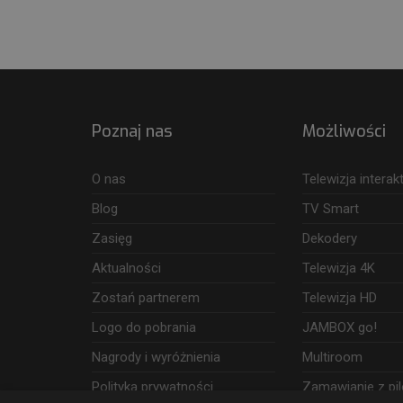
Poznaj nas
Możliwości
O nas
Telewizja intera
Blog
TV Smart
Zasięg
Dekodery
Aktualności
Telewizja 4K
Zostań partnerem
Telewizja HD
Logo do pobrania
JAMBOX go!
Nagrody i wyróżnienia
Multiroom
Polityka prywatności
Zamawianie z pil