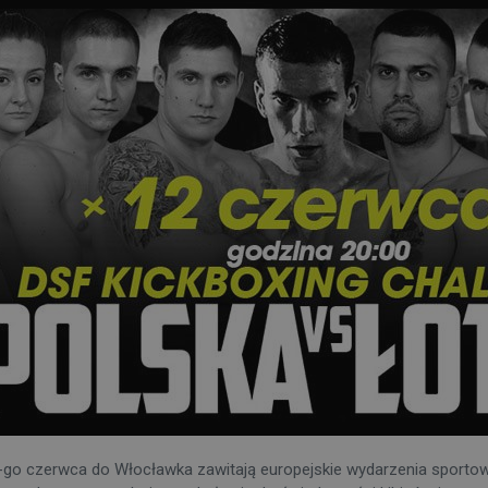
-go czerwca do Włocławka zawitają europejskie wydarzenia sportow