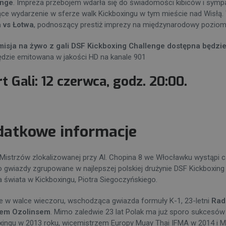
enge
. Impreza przebojem wdarła się do świadomości kibiców i sympa
ce wydarzenie w sferze walk Kickboxingu w tym mieście nad Wisłą
 vs Łotwa
, podnoszący prestiż imprezy na międzynarodowy pozio
isja na żywo z gali DSF Kickboxing Challenge dostępna będzi
ędzie emitowana w jakości HD na kanale 901
rt Gali: 12 czerwca, godz. 20:00.
datkowe informacje
 Mistrzów zlokalizowanej przy Al. Chopina 8 we Włocławku wystąpi 
o gwiazdy zgrupowane w najlepszej polskiej drużynie DSF Kickboxi
a świata w Kickboxingu, Piotra Siegoczyńskiego.
e w walce wieczoru, wschodząca gwiazda formuły K-1, 23-letni
Rad
sem Ozolinsem
. Mimo zaledwie 23 lat Polak ma już sporo sukcesów
xingu w 2013 roku, wicemistrzem Europy Muay Thai IFMA w 2014 i M