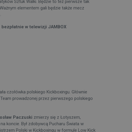
tyków Sztuk Walki. Będzie to też pierwsze tak
. Ważnym elementem gali będzie także mecz
m.
e bezpłatnie w telewizji JAMBOX
cała czołówka polskiego Kickboxingu. Głównie
ng Team prowadzonej przez pierwszego polskiego
osław Paczuski
zmierzy się z Łotyszem,
 na koncie. Był zdobywcą Pucharu Świata w
istrzem Polski w Kickboxingu w formule Low Kick