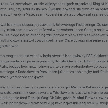
 roku. Na zawodowej arenie walczył na ringach organizacji King of K
ntin Tutu, czy Artur Kyshenko. Świetnie pokazał się również na osta
ając z twardym Mateuszem Rycerskim. Dlatego otrzymał szansę udz
ywal to młody obiecujący zawodnik łotewskiego Kickboxingu. Co cie
s był mistrzem Łotwy, triumfował w zawodach Latvia Open, a nade 
ck. Dla niego bój w Polsce będzie jednym z pierwszych zawodowych st
ystko o czym marzył powoli spełnia się. Chce by jego marzenie spe
-go czerwca.
no magnesem dla widzów będą również inne gwiazdy DSF Kickboxing C
ona posiadaczka pasa organizacji,
Dorota Godzina
. Także
Łukasz 
Ruta
, będący być może jednym z przyszłych pretendentów do pasa
statniego z Radosławem Paczuskim już ostrzą sobie zęby fani Kickb
nkach „korespondencyjnych”.
owych fanów ucieszy na pewno udział w gali
Michała Dykowskiego
na ogłoszenie nazwiska rywala, a Włocławianie zapewne tłumnie poj
ą gali będzie finał Turnieju Wagi Ciężkiej, gdzie
Michał Bławdziewic
 walki półfinałowe i teraz oczekują tylko najważniejszej walki w swoje