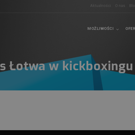
Aktualności
O nas
Bl
MOŻLIWOŚCI
OFE
vs Łotwa w kickboxingu