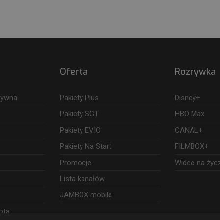
Oferta
Rozrywka
ktywna
Pakiety Plus
Disney+
Pakiety SGT
HBO Max
Pakiety EVIO
CANAL+
Pakiety Na Start
FILMBOX+
Promocje
Wideo na życ
Lista kanałów
JAMBOX mobile
ota