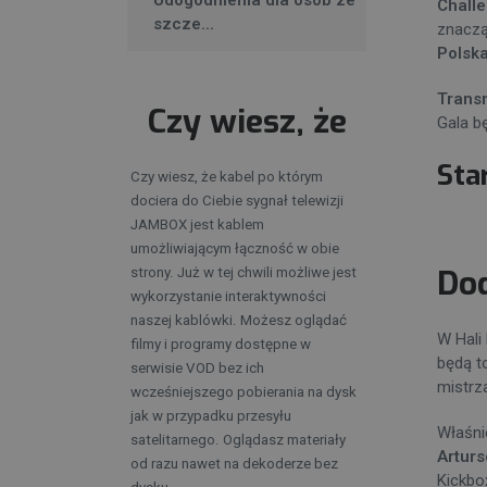
Udogodnienia dla osób ze
Chall
szcze...
znaczą
Polska
Transm
Czy wiesz, że
Gala b
Sta
Czy wiesz, że kabel po którym
dociera do Ciebie sygnał telewizji
JAMBOX jest kablem
umożliwiającym łączność w obie
Do
strony. Już w tej chwili możliwe jest
wykorzystanie interaktywności
naszej kablówki. Możesz oglądać
W Hali
filmy i programy dostępne w
będą t
serwisie VOD bez ich
mistrz
wcześniejszego pobierania na dysk
jak w przypadku przesyłu
Właśni
satelitarnego. Oglądasz materiały
Artur
od razu nawet na dekoderze bez
Kickbo