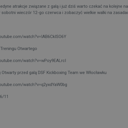
 jedyne atrakcje związane z galą i już dziś warto czekać na kolejne
 sobotni wieczór 12-go czerwca i zobaczyć wielkie walki na zasadach
outube.com/watch?v=IAB6CkISO6Y
 Treningu Otwartego
outube.com/watch?v=wPoy9EALrcI
g Otwarty przed galą DSF Kickboxing Team we Włocławku
outube.com/watch?v=q2yxdYaW0bg
6/11