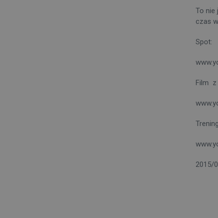
To nie
czas w
Spot:
www.y
Film z
www.y
Trenin
www.y
2015/0