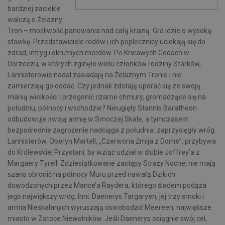
bardziej zaciekle
walczą o Żelazny
Tron – możliwość panowania nad całą krainą. Gra idzie o wysoką
stawkę. Przedstawiciele rodów i ich poplecznicy uciekają się do
zdrad, intryg i okrutnych mordów. Po Krwawych Godach w
Dorzeczu, w których zginęło wielu członków rodziny Starków,
Lannisterowie nadal zasiadają na Żelaznym Tronie i nie
zamierzają go oddać. Czy jednak zdołają uporać się ze swoją
manią wielkości i przegonić czarne chmury, gromadzące się na
południu, północy i wschodzie? Nieugięty Stannis Baratheon
odbudowuje swoją armię w Smoczej Skale, a tymczasem
bezpośrednie zagrożenie nadciąga z południa: zaprzysięgły wróg
Lannisterów, Oberyn Martell, „Czerwona Żmija z Dorne”, przybywa
do Królewskiej Przystani, by wziąć udział w ślubie Joffrey’a z
Margaery Tyrell. Zdziesiątkowane zastępy Straży Nocnej nie mają
szans obronić na północy Muru przed nawałą Dzikich
dowodzonych przez Mance’a Raydera, którego śladem podąża
jego największy wróg: Inni. Daenerys Targaryen, jej trzy smoki i
armia Nieskalanych wyruszają oswobodzić Meereen, największe
miasto w Zatoce Niewolników. Jeśli Daenerys osiągnie swój cel,