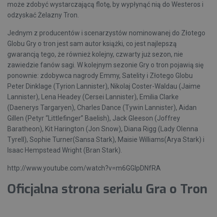
może zdobyć wystarczającą flotę, by wypłynąć nią do Westeros i
odzyskać Żelazny Tron.
Jednym z producentów i scenarzystów nominowanej do Złotego
Globu Gry o tron jest sam autor książki, co jest najlepszą
gwarancją tego, że również kolejny, czwarty już sezon, nie
zawiedzie fanów sagi. W kolejnym sezonie Gry o tron pojawią się
ponownie: zdobywca nagrody Emmy, Satelity i Złotego Globu
Peter Dinklage (Tyrion Lannister), Nikolaj Coster-Waldau (Jaime
Lannister), Lena Headey (Cersei Lannister), Emilia Clarke
(Daenerys Targaryen), Charles Dance (Tywin Lannister), Aidan
Gillen (Petyr “Littlefinger” Baelish), Jack Gleeson (Joffrey
Baratheon), Kit Harington (Jon Snow), Diana Rigg (Lady Olenna
Tyrell), Sophie Turner(Sansa Stark), Maisie Williams(Arya Stark) i
Isaac Hempstead Wright (Bran Stark).
http://www.youtube.com/watch?v=m6GGIpDNfRA
Oficjalna strona serialu Gra o Tron