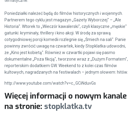
tematyczne.
Poniedziałki należeć będą do filmów historycznych i wojennych.
Partnerem tego cyklu jest magazyn „Gazety Wyborczej" – „Ale
Historia". Wtorek to „Wieczór kawalerski", czyli klasyczne „męskie"
gatunki: kryminały, thrillery i kino akcji. W środę za sprawą
cotygodniowej porcji komedii rozlegnie się „Śmiech na sali". Panie
powinny zwrócić uwagę na czwartek, kiedy Stopklatka udowodni,
że „Kino jest kobietą". Również w czwartki pojawi się pasmo
dokumentalne „Poza fikcją", tworzone wraz z „Dużym Formatem",
reporterskim dodatkiem GW. Weekend to z kolei czas filmów
kultowych, nagradzanych na festiwalach – jednym słowem: hitów.
http://www.youtube.com/watch?v=c_GCiNduvGs
Więcej informacji o nowym kanale
na stronie:
stopklatka.tv