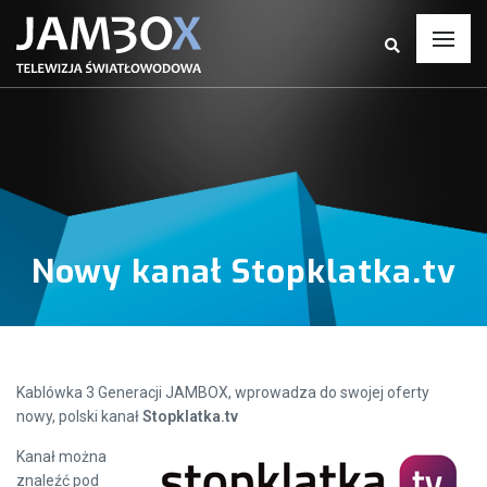
Nowy kanał Stopklatka.tv
Kablówka 3 Generacji JAMBOX, wprowadza do swojej oferty
nowy, polski kanał
Stopklatka.tv
Kanał można
znaleźć pod