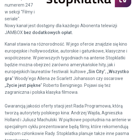
numerem 247
w sekcji "Filmy i
seriale".
Nowy kanał jest dostępny dla każdego Abonenta telewizji
JAMBOX
bez dodatkowych opłat.
Kanał stawia na różnorodność. W jego ofercie znajdzie się kino
europejskie i hollywoodzkie, autorskie i gatunkowe, klasyczne i
współczesne. W pierwszych tygodniach na antenie Stopklatki
będzie można obejrzeć zarówno amerykańskie hity, jak i
europejskich laureatów festiwali: kultowe „
Sin City
", „
Wszystko
gra
" Woody'ego Allena ze Scarlett Johansson czy oscarowe
„
Życie jest piękne
" Roberto Benigniego. Pojawi się też
zagraniczna i polska klasyka filmowa.
Gwarancją jakości oferty stacji jest Rada Programowa, którą
tworzą autorytety polskiego kina: Andrzej Wajda, Agnieszka
Holland i Juliusz Machulski. W piątkowe popołudnia na antenie w
specjalnym cyklu prezentowane będą filmy, które rekomendują
widzom członkowie Rady. Stopklatka planuje także inne pasma