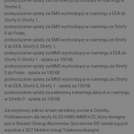
podwyższenie opłaty za rozmowy przychodzące w roamingu w
Strefie 0,
podwyższenie opłaty za SMS wychodzący w roamingu z EEA do
Strefy 0 i Strefy 1,
podwyższenie opłaty za SMS wychodzący w roamingu ze Strefy
0 do Polski,
podwyższenie opłaty za SMS wychodzący w roamingu ze Strefy
0 do EEA, Strefy 0, Strefy 1,
podwyższenie opłaty za MMS wychodzący w roamingu z EEA do
Strefy 0 i Strefy 1 - opłata za 100 KB
podwyższenie opłaty za MMS wychodzący w roamingu ze Strefy
0 do Polski - opłata za 100 KB
podwyższenie opłaty za MMS wychodzący w roamingu ze Strefy
0 do EEA, Strefy 0, Strefy 1 - opłata za 100 KB
podwyższenie opłaty za pakietową transmisję danych w roamingu
w Strefie 0 - opłata za 100 KB
Szczegółowy zakres zmian określony został w Cenniku
Podstawowym dla taryfy GŁOS+SMS+MMS+LTE, który dostępny
jest w Biurach Obsługi Abonentów Operatorów ISP, świadczących
wspólnie z SGT Mobilne Usługi Telekomunikacyjne.