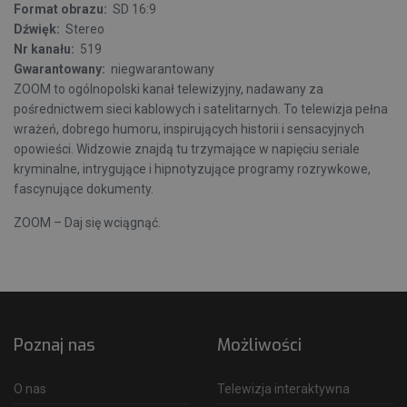
Format obrazu:
SD 16:9
Dźwięk:
Stereo
Nr kanału:
519
Gwarantowany:
niegwarantowany
ZOOM to ogólnopolski kanał telewizyjny, nadawany za
pośrednictwem sieci kablowych i satelitarnych. To telewizja pełna
wrażeń, dobrego humoru, inspirujących historii i sensacyjnych
opowieści. Widzowie znajdą tu trzymające w napięciu seriale
kryminalne, intrygujące i hipnotyzujące programy rozrywkowe,
fascynujące dokumenty.
ZOOM – Daj się wciągnąć.
Poznaj nas
Możliwości
O nas
Telewizja interaktywna