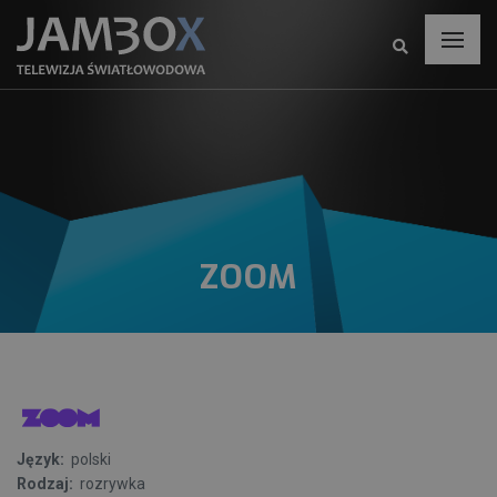
ZOOM
Język:
polski
Rodzaj:
rozrywka