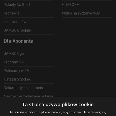
Pakiety Na Start
FILMBOX+
Promocje
Wideo na życzenie VOD
Lista kanałów
JAMBOX mobile
Dla Abonenta
JAMBOX go!
Program TV
Polecamy w TV
Ostatni tygodnik
Dokumenty do pobrania
Najczęściej zadawane pytania
Ta strona używa plików cookie
FAQ
Ta strona korzysta z plików cookie, aby zapewnić lepszą wygodę
Telewizja Światłowodowa