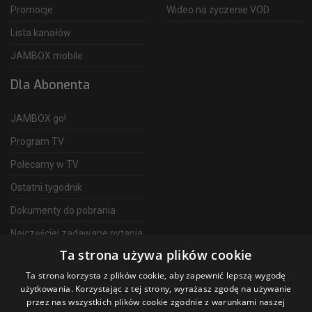
Promocje
Wideo na życzenie VOD
Lista kanałów
JAMBOX mobile
Dla Abonenta
JAMBOX go!
Program TV
Polecamy w TV
Ostatni tygodnik
Dokumenty do pobrania
Najczęściej zadawane pytania
Ta strona używa plików cookie
FAQ
Ta strona korzysta z plików cookie, aby zapewnić lepszą wygodę
Telewizja Światłowodowa
użytkowania. Korzystając z tej strony, wyrażasz zgodę na używanie
przez nas wszystkich plików cookie zgodnie z warunkami naszej