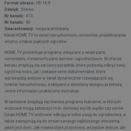
Format obrazu:
HD 16:9
Dźwięk:
Stereo
Nr kanału:
413
Nr kanału:
40
Gwarantowany:
niegwarantowany
Kanał HOME TV to świat nieruchomości, remontów, projektowania
wnętrz, a także pięknych ogrodów.
HOME TV prezentuje programy związane z wnętrzami,
remontami, metamorfozami domów i ogrodnictwem. W ofercie
kanału znajdują się zarówno poradniki, które pozwolą odkryć swój
ogród na nowo, jak i ciekawe serie dokumentalne, które
wprowadzą widzów w świat dynamicznie rozwijających się
rynków nieruchomości, a eksperci z dziedziny designu przekażą
cenne informacje i praktyczne instrukcje.
W ramówce znajdują się również programy kulinarne, w których
widzowie mogą zobaczyć m.in. domowy wyrób wędlin czy serów.
Dzięki HOME TV widzowie odkryją w sobie pasję do ogrodnictwa, a
także zainspirują się do zmian swojego najbliższego otoczenia,
jakim jest dom. Jak mawia stare przysłowie, wszędzie dobrze, ale